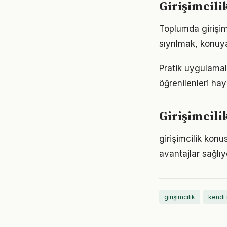
Girişimcili
Toplumda girişimc
sıyrılmak, konuya
Pratik uygulamala
öğrenilenleri hay
Girişimcili
girişimcilik kon
avantajlar sağlıyo
girişimcilik
kendi 