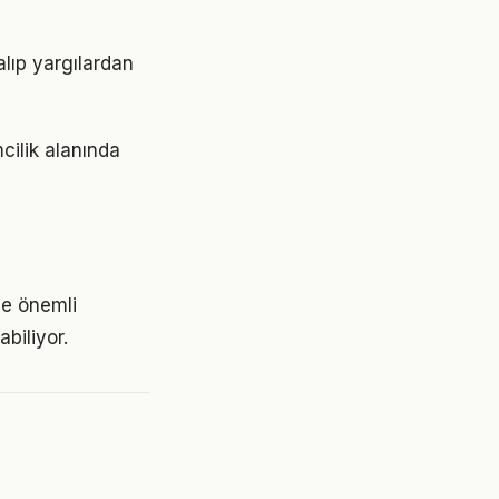
alıp yargılardan
cilik alanında
de önemli
abiliyor.