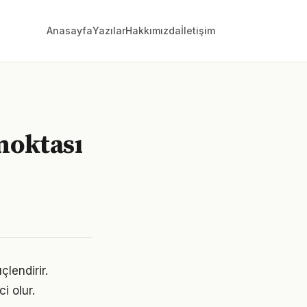
Anasayfa
Yazılar
Hakkımızda
İletişim
 noktası
çlendirir.
i olur.