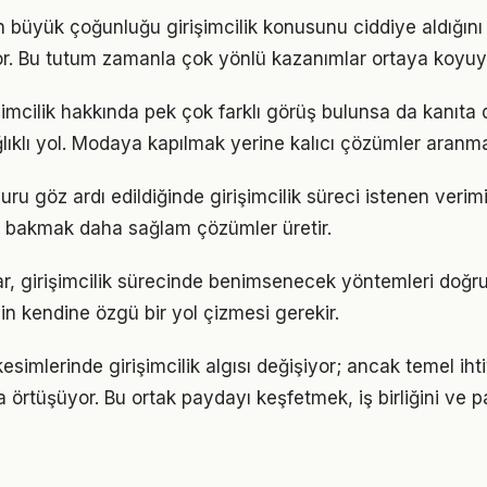
ın büyük çoğunluğu girişimcilik konusunu ciddiye aldığın
iyor. Bu tutum zamanla çok yönlü kazanımlar ortaya koyuy
mcilik hakkında pek çok farklı görüş bulunsa da kanıta d
ıklı yol. Modaya kapılmak yerine kalıcı çözümler aranma
ru göz ardı edildiğinde girişimcilik süreci istenen verim
 bakmak daha sağlam çözümler üretir.
klar, girişimcilik sürecinde benimsenecek yöntemleri doğru
in kendine özgü bir yol çizmesi gerekir.
esimlerinde girişimcilik algısı değişiyor; ancak temel ih
a örtüşüyor. Bu ortak paydayı keşfetmek, iş birliğini ve p